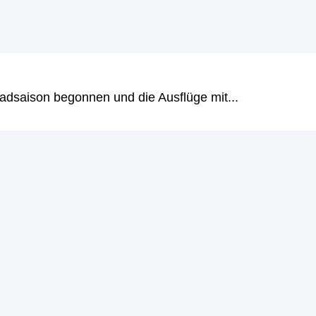
adsaison begonnen und die Ausflüge mit...
rankenkasse – auf Beiträge und
Voraussetzungen die Möglichkeit, sich zwischen einer pr