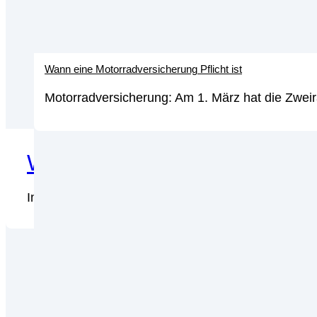
Wann eine Motorradversicherung Pflicht ist
Motorradversicherung: Am 1. März hat die Zweir
Wie finde ich die richtige K
In Deutschland haben die Bürger unter bestimmten 