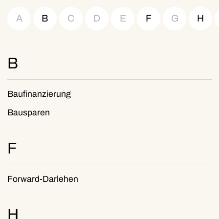
A
B
C
D
E
F
G
H
B
Baufinanzierung
Bausparen
F
Forward-Darlehen
H