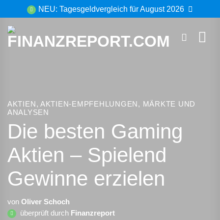
Zum
NEU: Tagesgeldvergleich für August 2026
Inhalt
springen
AKTIEN
,
AKTIEN-EMPFEHLUNGEN
,
MÄRKTE UND
ANALYSEN
Die besten Gaming
Aktien – Spielend
Gewinne erzielen
von
Oliver Schoch
überprüft durch
Finanzreport