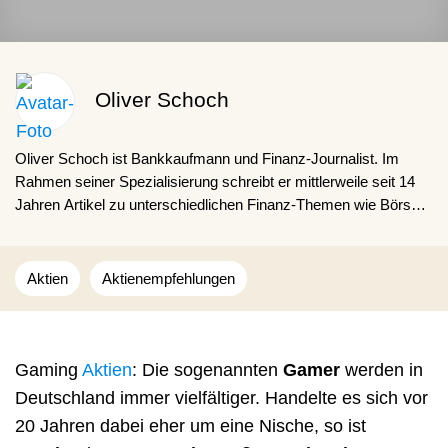
Oliver Schoch
Oliver Schoch ist Bankkaufmann und Finanz-Journalist. Im
Rahmen seiner Spezialisierung schreibt er mittlerweile seit 14
Jahren Artikel zu unterschiedlichen Finanz-Themen wie Börse,
Versicherungen, Finanzierungen oder Geldanlage. Dabei gibt
Oliver Schoch Lesenden gerne Ratschläge für den Finanz-Alltag
und zeigt, wie interessant und alltäglich das Thema Finanzen in
Aktien
Aktienempfehlungen
der Praxis ist.
Gaming
Aktien
: Die sogenannten
Gamer
werden in
Deutschland immer vielfältiger. Handelte es sich vor
20 Jahren dabei eher um eine Nische, so ist