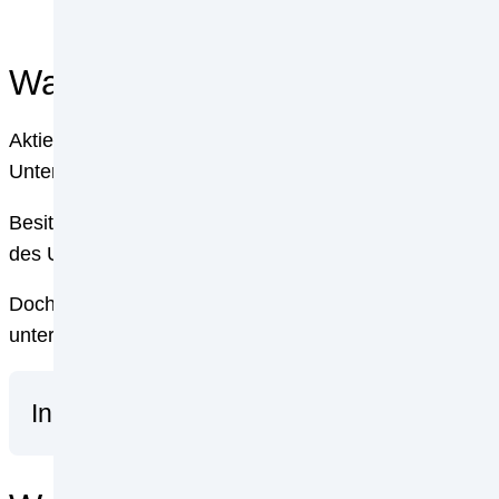
Was sind Aktien?
Aktien sind in erster Linie sogenannte Wertpapiere, di
Unternehmen. Das bedeutet, dass jemand, der eine Akti
Besitzen Sie eine Aktie, sind Sie ein Aktionär des Un
des Unternehmens gehört. Beim durchschnittlichen Inv
Doch bereits als Kleinaktionär erhalten Sie ein Mitsp
unterteilt. Je mehr Aktien Sie besitzen, umso größer is
Inhaltsverzeichnis