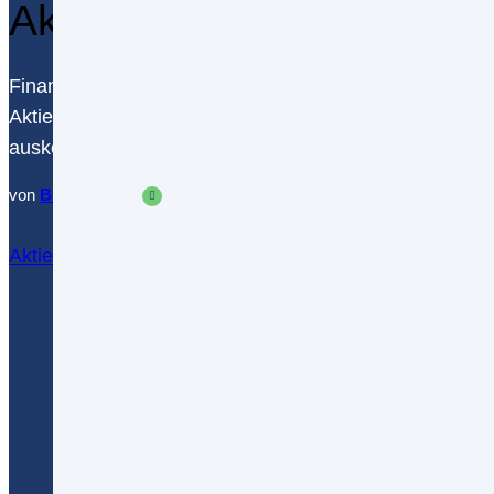
Aktien online handeln – 
Finanzexperten sehen Investition in Aktien als unerläss
Aktien daher als besonders gut geeignet. Doch was sind
auskennt?
von
Burak Aras
überprüft durch
Finanzreport
Aktiendepots im Vergleich
Mehr erfahren