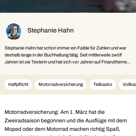
Stephanie Hahn
Stephanie Hahn hat schon immer ein Faible für Zahlen und war
deshalb lange in der Buchhaltung tätig. Seit mittlerweile zwölf
Jahren ist sie Texterin und hat sich vor Jahren auf Finanzthemen
spezialisiert. Zudem investiert sie selbst in Aktien, ETF und
Kryptowährungen und weiß, auf was es ankommt.
Haftpflicht
Motorradversicherung
Teilkasko
Vollka
Motorradversicherung: Am 1. März hat die
Zweiradsaison begonnen und die Ausflüge mit dem
Moped oder dem Motorrad machen richtig Spaß,