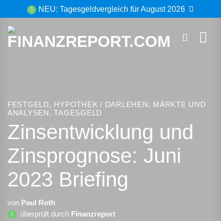
Zum
NEU: Tagesgeldvergleich für August 2026
Inhalt
springen
FESTGELD
,
HYPOTHEK / DARLEHEN
,
MÄRKTE UND
ANALYSEN
,
TAGESGELD
Zinsentwicklung und
Zinsprognose: Juni
2023 Briefing
von
Paul Roth
überprüft durch
Finanzreport