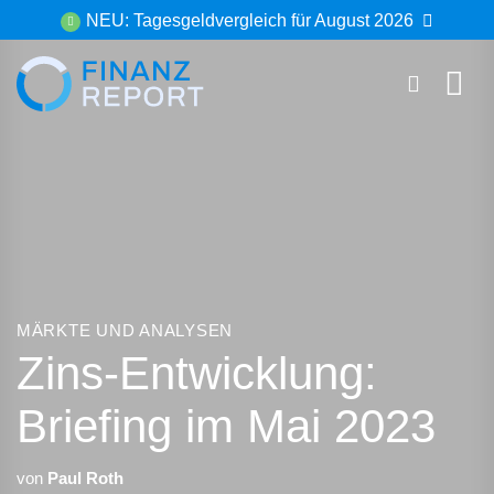
Zum
NEU: Tagesgeldvergleich für August 2026
Inhalt
springen
MÄRKTE UND ANALYSEN
Zins-Entwicklung:
Briefing im Mai 2023
von
Paul Roth