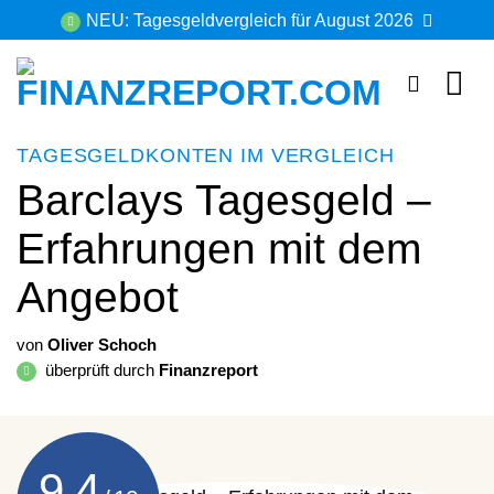
Zum
NEU: Tagesgeldvergleich für August 2026
Inhalt
springen
TAGESGELDKONTEN IM VERGLEICH
Barclays Tagesgeld –
Erfahrungen mit dem
Angebot
von
Oliver Schoch
überprüft durch
Finanzreport
9,4