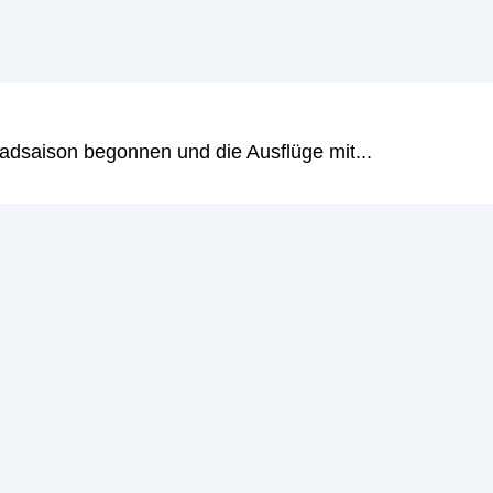
adsaison begonnen und die Ausflüge mit...
ionen sind eine Art von Wertpapier. Sie werden auch als
kömmlichen Aktien gibt es bei Optionen keinen festgele
iterlesen
→