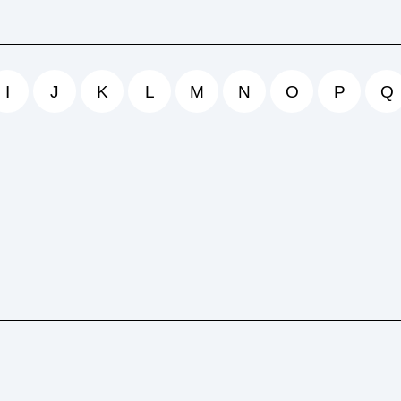
I
J
K
L
M
N
O
P
Q
 Leitzins ist ein wichtiger Indikator für die Wirtschaft. 
it auch die Investitionen der Unternehmen. In diesem A
iterlesen
→