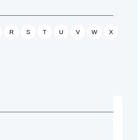
R
S
T
U
V
W
X
Er beeinflusst die Kreditvergabe der Banken und
rtikel…