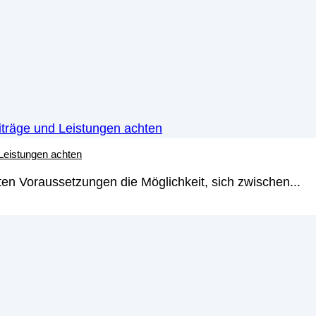
 Leistungen achten
chfonds sind eine beliebte Anlageform, die sowohl risiko
den von vielen Anlegern gekauft, weil sie das Risiko s
en Voraussetzungen die Möglichkeit, sich zwischen...
iterlesen
→