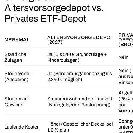
Altersvorsorgedepot vs.
Privates ETF-Depot
PRIV
ALTERSVORSORGEDEPOT
MERKMAL
DEPO
(2027)
(BRO
Staatliche
Ja
(Bis 540 € Grundzulage +
Nein
Zulagen
Kinderzulagen)
Nein
(I
Steuervorteil
Ja
(Sonderausgabenabzug bis
aus Ne
(Ansparen)
2.340 € möglich)
Einko
Abgelt
Steuern auf
Steuerfrei
während der Laufzeit
(25% + 
Gewinne
(Nachgelagerte Besteuerung)
bei
Verkau
Sehr g
Höher
(Gesetzlicher Deckel bei
Laufende Kosten
unter 0
1,0 % p.a.)
bei ET