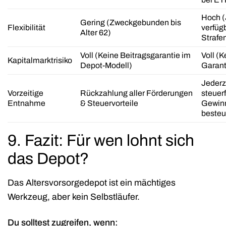
Hoch
(
Gering
(Zweckgebunden bis
Flexibilität
verfüg
Alter 62)
Strafe
Voll
(Keine Beitragsgarantie im
Voll
(K
Kapitalmarktrisiko
Depot-Modell)
Garant
Jederz
Vorzeitige
Rückzahlung aller Förderungen
steuerf
Entnahme
& Steuervorteile
Gewinn
besteu
9. Fazit: Für wen lohnt sich
das Depot?
Das Altersvorsorgedepot ist ein mächtiges
Werkzeug, aber kein Selbstläufer.
Du solltest zugreifen, wenn: