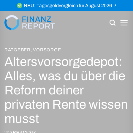
Zum
NEU: Tagesgeldvergleich für August 2026
Inhalt
springen
RATGEBER
,
VORSORGE
Altersvorsorgedepot:
Alles, was du über die
Reform deiner
privaten Rente wissen
musst
von
Paul Cyriax