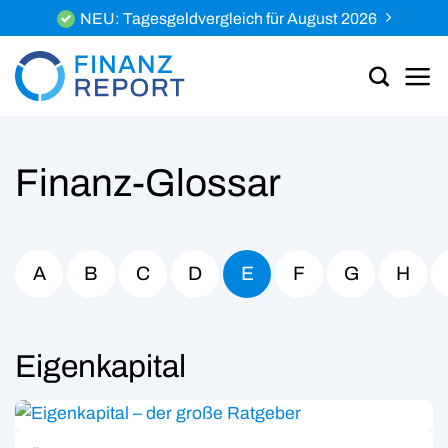
Zum
NEU: Tagesgeldvergleich für August 2026
Inhalt
springen
Finanz-Glossar
A
B
C
D
E
F
G
H
Eigenkapital