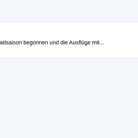
au richtig. In diesem Leitfaden erklären wir Trading…
iterlesen
→
adsaison begonnen und die Ausflüge mit...
 Überziehungszins ist ein Zinssatz, der von Banken für
d. Er liegt in der Regel deutlich höher als der Dispositio
iterlesen
→