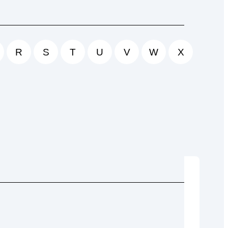
R
S
T
U
V
W
X
e. Doch was ist sie genau? Und wie kann ich