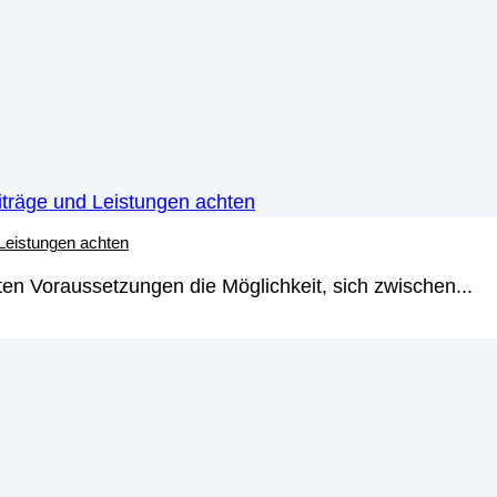
 Schufa ist eine deutsche Institution, die sich mit der
 Leistungen achten
dit-Score beschäftigt. Sie gilt als einer der wichtigsten 
en Voraussetzungen die Möglichkeit, sich zwischen...
iterlesen
→