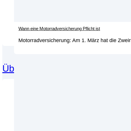
gen
We
Wann eine Motorradversicherung Pflicht ist
Motorradversicherung: Am 1. März hat die Zweir
Überziehungszins
Der
wir
We