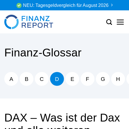
Zum
NEU: Tagesgeldvergleich für August 2026
Inhalt
springen
Finanz-Glossar
A
B
C
D
E
F
G
H
DAX – Was ist der Dax