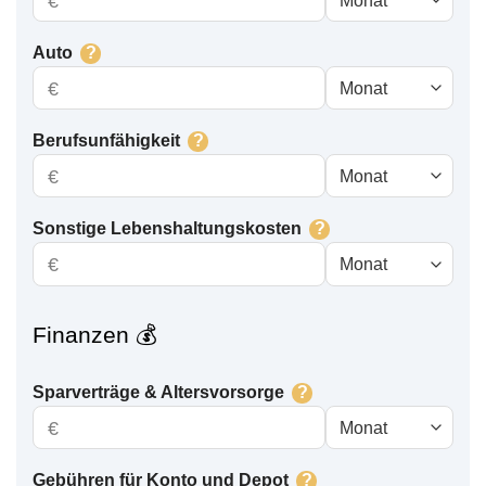
€
Auto
?
€
Berufsunfähigkeit
?
€
Sonstige Le­bens­hal­tungs­kos­ten
?
€
Finanzen 💰
Sparverträge & Altersvorsorge
?
€
Gebühren für Konto und Depot
?