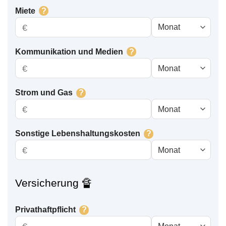
Miete
?
€
Kommunikation und Medien
?
€
Strom und Gas
?
€
Sonstige Le­bens­hal­tungs­kos­ten
?
€
Versicherung 🔏
Privathaftpflicht
?