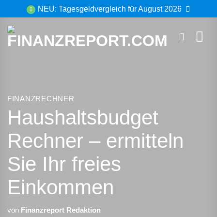
Zum
NEU: Tagesgeldvergleich für August 2026
Inhalt
springen
FINANZRECHNER
Haushaltsbudget
Rechner – ermitteln
Sie Ihr freies
Einkommen
von
Finanzreport Redaktion