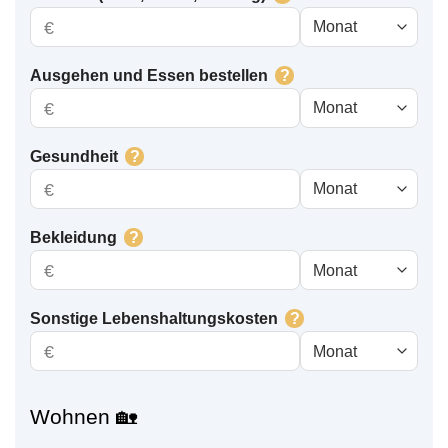
€
Ausgehen und Essen bestellen
?
€
Gesundheit
?
€
Bekleidung
?
€
Sonstige Le­bens­hal­tungs­kos­ten
?
€
Wohnen 🏡