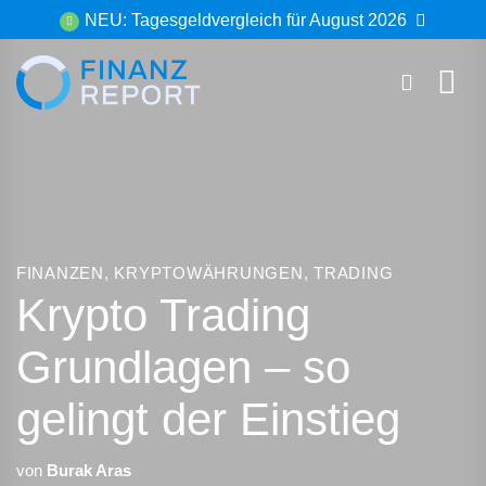
Zum
NEU: Tagesgeldvergleich für August 2026
Inhalt
springen
FINANZEN
,
KRYPTOWÄHRUNGEN
,
TRADING
Krypto Trading
Grundlagen – so
gelingt der Einstieg
von
Burak Aras