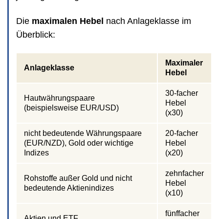
Die
maximalen Hebel
nach Anlageklasse im
Überblick:
Maximaler
Anlageklasse
Hebel
30-facher
Hautwährungspaare
Hebel
(beispielsweise EUR/USD)
(x30)
nicht bedeutende Währungspaare
20-facher
(EUR/NZD), Gold oder wichtige
Hebel
Indizes
(x20)
zehnfacher
Rohstoffe außer Gold und nicht
Hebel
bedeutende Aktienindizes
(x10)
fünffacher
Aktien und ETF