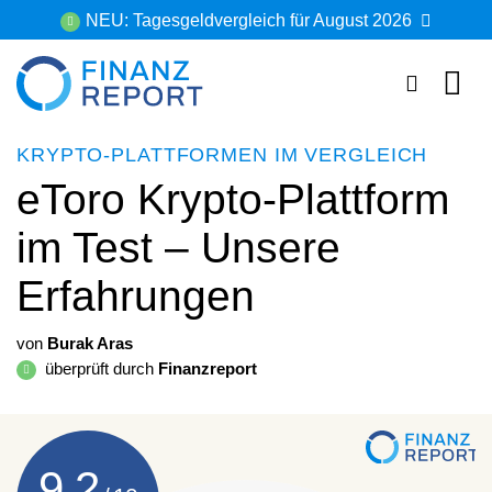
Zum
NEU: Tagesgeldvergleich für August 2026
Inhalt
springen
KRYPTO-PLATTFORMEN IM VERGLEICH
eToro Krypto-Plattform
im Test – Unsere
Erfahrungen
von
Burak Aras
überprüft durch
Finanzreport
9,2