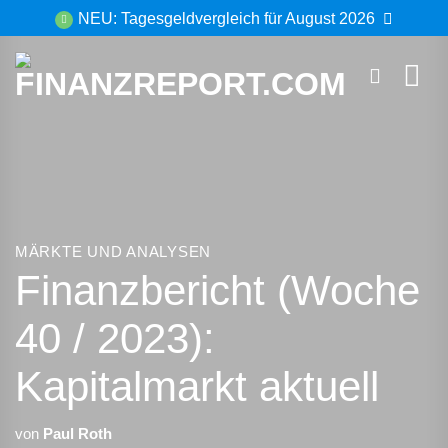
Zum
NEU: Tagesgeldvergleich für August 2026
Inhalt
springen
MÄRKTE UND ANALYSEN
Finanzbericht (Woche
40 / 2023):
Kapitalmarkt aktuell
von
Paul Roth