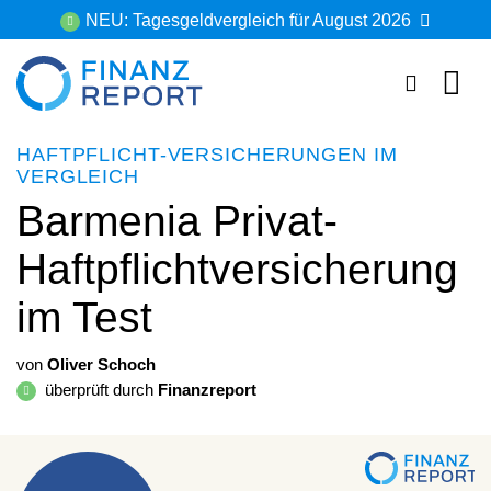
Zum
NEU: Tagesgeldvergleich für August 2026
Inhalt
springen
HAFTPFLICHT-VERSICHERUNGEN IM
VERGLEICH
Barmenia Privat-
Haftpflichtversicherung
im Test
von
Oliver Schoch
überprüft durch
Finanzreport