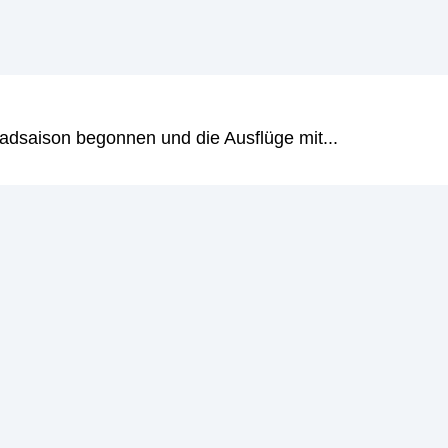
l geleitet, weswegen Sie auch immer die Kaufgebühren 
adsaison begonnen und die Ausflüge mit...
tfolio zu diversifizieren. Durch den Kauf von Fondsantei
 Dadurch verteilen Sie das Risiko Ihrer Investments auf
ber der Rendite von einzelnen Wertpapieren liegt. Die R
, die im Fonds investiert sind, ab. Wenn Sie langfristig
mit einzelnen Wertpapieren.