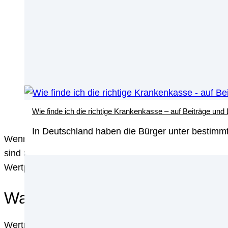
Wie finde ich die richtige Krankenkasse – auf Beiträge und
In Deutschland haben die Bürger unter bestimmt
Wenn Sie sich schon immer gefragt haben, was ein Wertp
sind Sie hier genau richtig! In diesem Artikel erkläre
Wertpapieren es gibt und worauf Sie bei der Auswahl ac
Was sind Wertpapiere?
Wertpapiere sind finanzielle Instrumente, die Investor