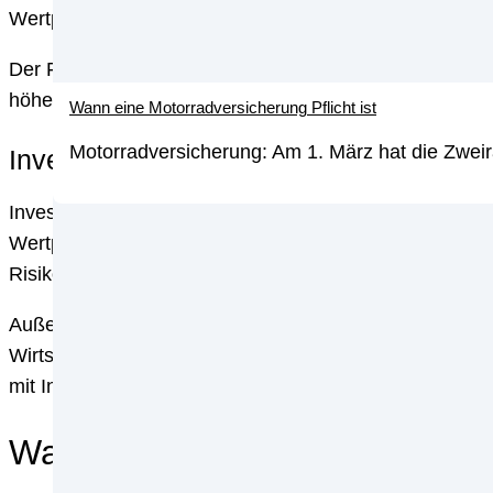
Wertpapieren.
Der Fond ist zudem von einem Fondmanager professiona
höher.
Wann eine Motorradversicherung Pflicht ist
Motorradversicherung: Am 1. März hat die Zweir
Investieren in einen Investmentfonds
Investmentfonds sind eine gute Möglichkeit, um Ihr Por
Wertpapieren, die innerhalb des Fonds investiert sind.
Risiko eines Verlusts.
Außerdem erhalten Sie als Anleger eine Rendite, die ü
Wirtschaftslage und von der Performance der Wertpapiere
mit Investmentfonds eine höhere Rendite erzielen als 
Was ist ein Bond?