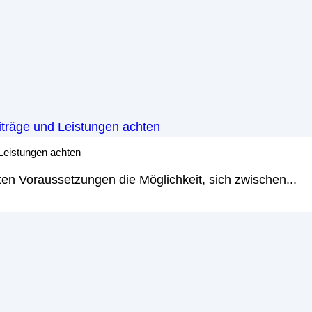
 Leistungen achten
en Voraussetzungen die Möglichkeit, sich zwischen...
apier eigentlich ist, wie es funktioniert und welche Vo
n wir Ihnen alles Wissenswerte über Wertpapiere. Außerde
hten sollten.
en die Möglichkeit geben, in ein Unternehmen oder eine 