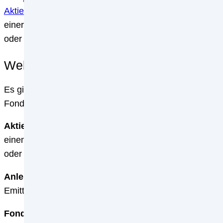
Aktien
, Anleihen, Fondsanteile oder andere Finanzprod
einer Organisation und tragen somit zur Finanzierung
oder Zinszahlungen. Wertpapiere sind an der Börse ge
Welche Wertpapiere gibt es?
Es gibt zahlreiche verschiedene Arten von Wertpapiere
Fondsanteile.
Aktien
: Aktien sind Wertpapiere, die Investoren die M
einem Unternehmen und tragen somit zur Finanzierung
oder Zinszahlungen. Aktien werden an der Börse gehan
Anleihen
: Anleihen sind Wertpapiere, die Investoren d
Emittenten des Wertpapiers Geld und erhalten im Gege
Fondsanteile
: Fondsanteile sind Wertpapiere, die Inv