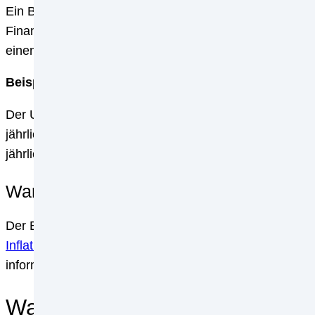
Ein Bond (auch: Schuldverschreibung) ist ein Wertpapi
Finanzierungsinstrumente von Staaten und Unternehme
einen Bond investieren, leihen Sie dem Emittenten de
Beispiel für einen Bond:
Der US Treasury Bond ist ein Wertpapier, das von der
jährlich einen Zins von 4,1% (Stand 19.10.2022). Wen
jährlich 410 USD
Zinsen
. Nach Ablauf der Laufzeit we
Warum investiert dann nicht jeder in 
Der Bond bietet zwar ein geringes Risiko, da die US-Reg
Inflation
und Zinswende können dazu führen, dass die Re
informieren und das Risiko Ihrer Investments abwägen.
Was ist eine Aktie?