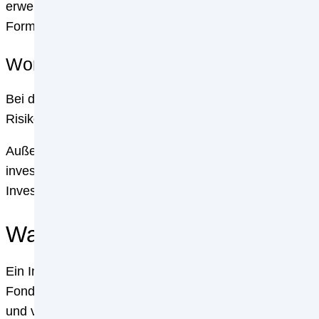
erwerben Sie einen Anteil an einem Investmentfonds u
Form von Dividenden oder Zinszahlungen. Fondsanteile
Worauf sollten Sie bei der Auswahl Ihr
Bei der Auswahl Ihrer Wertpapiere sollten Sie zunächst I
Risikokapital? Wie viel Rendite möchten Sie erzielen?
Außerdem sollten Sie sich gut informieren, bevor Sie i
investieren möchten. Wie ist die Wirtschaftslage? Wie 
Investments minimieren und so Ihre Rendite maximiere
Was ist ein Investmentfond?
Ein Investmentfond ist eine Sammelstelle für Wertpapi
Fondsanteile investiert. Der Vorteil dieser Investition
und verteilen so das Risiko Ihrer Investments auf meh