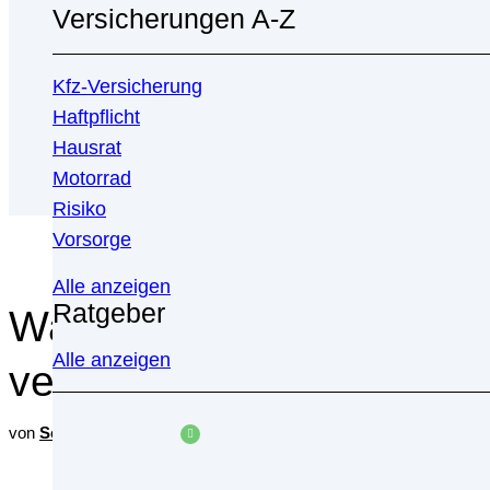
Versicherungen A-Z
Kfz-Versicherung
Haftpflicht
Hausrat
Motorrad
Risiko
Vorsorge
Alle anzeigen
Ratgeber
Was sind Wertpapiere und
Alle anzeigen
vergrößern
von
Sebastian Buosi
überprüft durch
Finanzreport