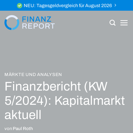
Zum
NEU: Tagesgeldvergleich für August 2026
Inhalt
springen
MÄRKTE UND ANALYSEN
Finanzbericht (KW
5/2024): Kapitalmarkt
aktuell
von
Paul Roth