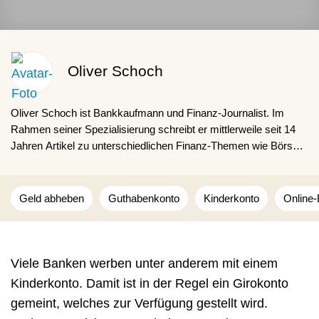
Oliver Schoch
Oliver Schoch ist Bankkaufmann und Finanz-Journalist. Im
Rahmen seiner Spezialisierung schreibt er mittlerweile seit 14
Jahren Artikel zu unterschiedlichen Finanz-Themen wie Börse,
Versicherungen, Finanzierungen oder Geldanlage. Dabei gibt
Oliver Schoch Lesenden gerne Ratschläge für den Finanz-Alltag
und zeigt, wie interessant und alltäglich das Thema Finanzen in
Geld abheben
Guthabenkonto
Kinderkonto
Online-
der Praxis ist.
Viele Banken werben unter anderem mit einem
Kinderkonto. Damit ist in der Regel ein Girokonto
gemeint, welches zur Verfügung gestellt wird.