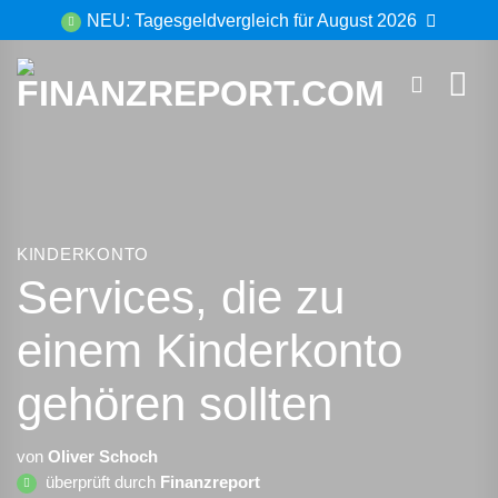
Zum
NEU: Tagesgeldvergleich für August 2026
Inhalt
springen
KINDERKONTO
Services, die zu
einem Kinderkonto
gehören sollten
von
Oliver Schoch
überprüft durch
Finanzreport