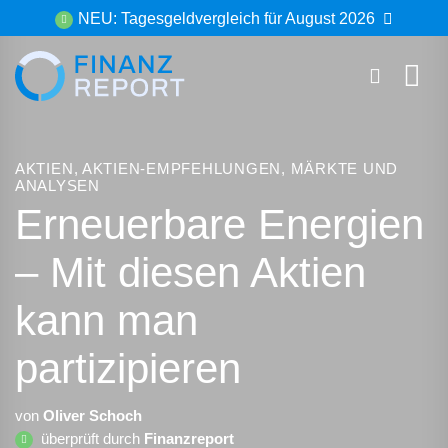
Zum
NEU: Tagesgeldvergleich für August 2026
Inhalt
springen
AKTIEN
,
AKTIEN-EMPFEHLUNGEN
,
MÄRKTE UND
ANALYSEN
Erneuerbare Energien
– Mit diesen Aktien
kann man
partizipieren
von
Oliver Schoch
überprüft durch
Finanzreport