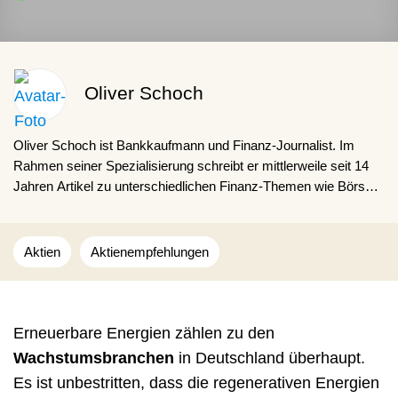
Oliver Schoch
Oliver Schoch ist Bankkaufmann und Finanz-Journalist. Im
Rahmen seiner Spezialisierung schreibt er mittlerweile seit 14
Jahren Artikel zu unterschiedlichen Finanz-Themen wie Börse,
Versicherungen, Finanzierungen oder Geldanlage. Dabei gibt
Oliver Schoch Lesenden gerne Ratschläge für den Finanz-Alltag
und zeigt, wie interessant und alltäglich das Thema Finanzen in
Aktien
Aktienempfehlungen
der Praxis ist.
Erneuerbare Energien zählen zu den
Wachstumsbranchen
in Deutschland überhaupt.
Es ist unbestritten, dass die regenerativen Energien