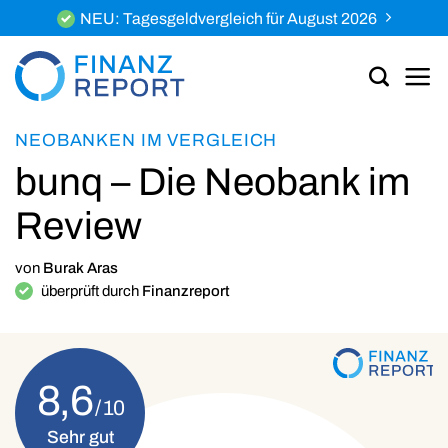
Zum
NEU: Tagesgeldvergleich für August 2026
Inhalt
springen
NEOBANKEN IM VERGLEICH
bunq – Die Neobank im
Review
von
Burak Aras
überprüft durch
Finanzreport
8,6
Sehr gut