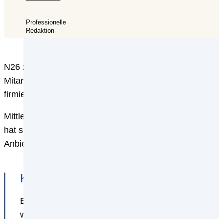
Professionelle
Redaktion
N26 zählt zu den sogenannten Neobanken. Seit der Grü
Mitarbeiter. Die Neobank ist in mehreren Ländern aktiv
firmierte sich N26 zu einer Aktiengesellschaft um. Das 
Mittlerweile hat die Neobank also längst ein Niveau e
hat sich das schnelle Wachstum nachteilig auf die Ge
Anbieter und bewerten den Anbieter in den wichtigste
Kontomodelle: Varietät
Bevor wir die Konten und Funktionen bewerten, geb
wichtigsten Funktionen der N26 Bank vor, ehe wir