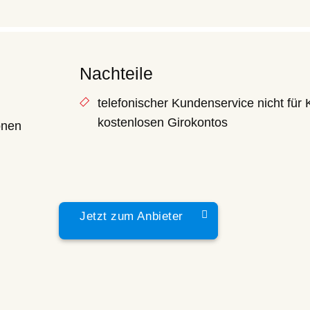
Nachteile
telefonischer Kundenservice nicht für
kostenlosen Girokontos
onen
 Leistungen achten
en Voraussetzungen die Möglichkeit, sich zwischen...
Jetzt zum Anbieter