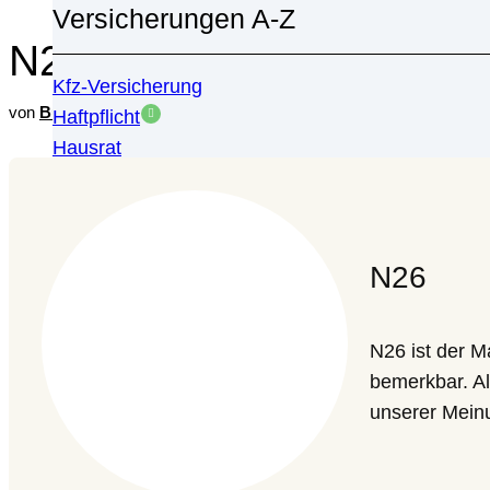
Versicherungen A-Z
N26 Bank: Erfahrungen u
Kfz-Versicherung
von
Burak Aras
überprüft durch
Finanzreport
Haftpflicht
Hausrat
Motorrad
Risiko
Vorsorge
N26
Alle anzeigen
Ratgeber
N26 ist der 
Alle anzeigen
bemerkbar. All
unserer Mein