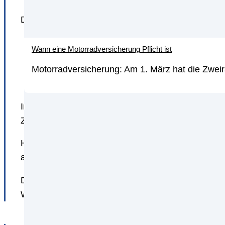
Die Neo-Bank bietet vier verschiedene Kontomodel
N26
Standard
: kostenlos
Wann eine Motorradversicherung Pflicht ist
N26
Smart
: 4,90 Euro monatlich
Motorradversicherung: Am 1. März hat die Zweir
N26
You
: 9,90 Euro monatlich
N26
Metall
: 16,90 Euro monatlich
In diese Kontomodelle fließen die einzelnen unte
Zielgruppen richtet. Zunächst einmal gilt es jedoc
Hier geht die Finanz-App unserer Meinung nach vie
anderen Seite haben Sie dennoch genügend Auswah
Die Auswahl wirkt zudem nicht überfordernd. 4 Ko
Wahl zwischen einem kostenpflichtigen und einem