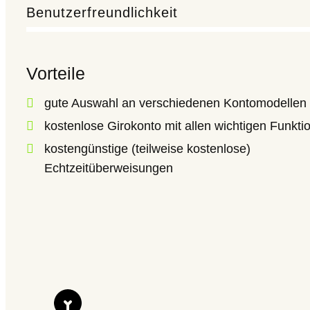
Benutzerfreundlichkeit
Vorteile
gute Auswahl an verschiedenen Kontomodellen
kostenlose Girokonto mit allen wichtigen Funkti
kostengünstige (teilweise kostenlose)
Wie finde ich die richtige Krankenkasse – auf Beiträge und
Echtzeitüberweisungen
In Deutschland haben die Bürger unter bestimmt