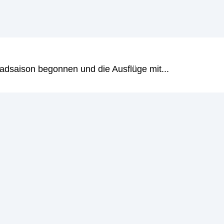
le an.
adsaison begonnen und die Ausflüge mit...
n aufgeführten Funktionen und angebotenen Produkte mit
h, die Varietät der angebotenen Kontomodelle zu überprüf
les richtig an. Denn bei der Neo-Bank können Sie einers
l, was kostenpflichtige Angebote angeht.
ntomodelle erachten wir als Maximum, das einem potenzi
 kostenlosen Konto zu überlassen, fänden wir dementsp