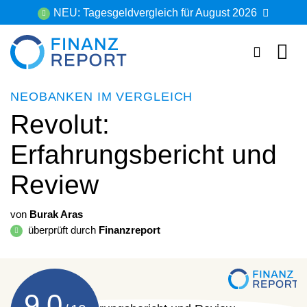
Zum
NEU: Tagesgeldvergleich für August 2026
Inhalt
springen
NEOBANKEN IM VERGLEICH
Revolut:
Erfahrungsbericht und
Review
von
Burak Aras
überprüft durch
Finanzreport
9,0