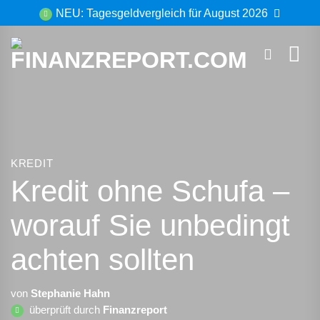
Zum
NEU: Tagesgeldvergleich für August 2026
Inhalt
springen
KREDIT
Kredit ohne Schufa –
worauf Sie unbedingt
achten sollten
von
Stephanie Hahn
überprüft durch
Finanzreport