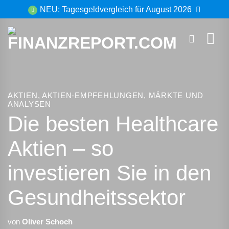
Zum
NEU: Tagesgeldvergleich für August 2026
Inhalt
springen
AKTIEN
,
AKTIEN-EMPFEHLUNGEN
,
MÄRKTE UND
ANALYSEN
Die besten Healthcare
Aktien – so
investieren Sie in den
Gesundheitssektor
von
Oliver Schoch