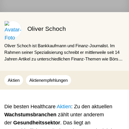
Oliver Schoch
Oliver Schoch ist Bankkaufmann und Finanz-Journalist. Im
Rahmen seiner Spezialisierung schreibt er mittlerweile seit 14
Jahren Artikel zu unterschiedlichen Finanz-Themen wie Börse,
Versicherungen, Finanzierungen oder Geldanlage. Dabei gibt
Oliver Schoch Lesenden gerne Ratschläge für den Finanz-Alltag
und zeigt, wie interessant und alltäglich das Thema Finanzen in
Aktien
Aktienempfehlungen
der Praxis ist.
Die besten Healthcare
Aktien
: Zu den aktuellen
Wachstumsbranchen
zählt unter anderem
der
Gesundheitssektor
. Das liegt an