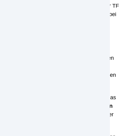
eutschland werden die Finanzprodukte von der TF
 Gold
Kreditkarte beschäftigen. Wir gehen dabei
, dass neben den Zahlungsverkehrsfunktionen
 und Besonderheiten gehen wir innerhalb
ngsverkehrsfunktionen
beschäftigen, die einen
ionen Geldautomaten Bargeld zu verfügen
. Das
nzwischen
über 43 Millionen Akzeptanzstellen
m Beispiel Geschäfte, Restaurants, Hotels oder