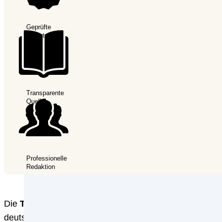
Geprüfte
Anbieter
Transparente
Quellen
Professionelle
Redaktion
Die
TF Bank
wurde bereits im Jahre 1987 gegründet. 
deutschen Markt aktiv ist. Das Kreditinstitut aus Sch