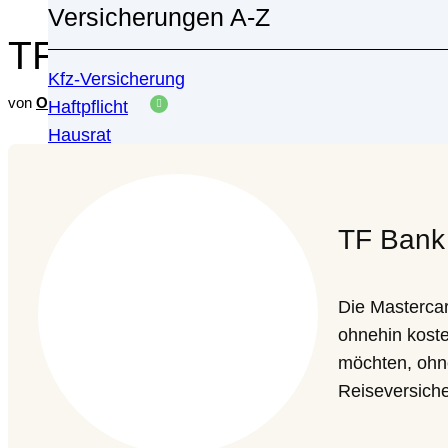
Versicherungen A-Z
TF Bank Mastercard Gold
Kfz-Versicherung
von
Oliver Schoch
überprüft durch
Finanzreport
Haftpflicht
Hausrat
Motorrad
Risiko
Vorsorge
TF Bank
Alle anzeigen
Ratgeber
Die Mastercar
Alle anzeigen
ohnehin koste
möchten, ohne
Reiseversicher