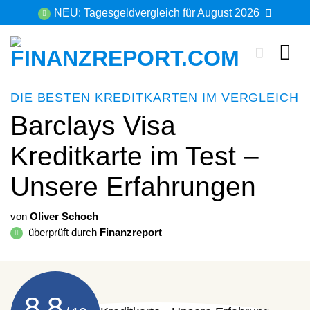
Zum
NEU: Tagesgeldvergleich für August 2026
Inhalt
springen
DIE BESTEN KREDITKARTEN IM VERGLEICH
Barclays Visa
Kreditkarte im Test –
Unsere Erfahrungen
von
Oliver Schoch
überprüft durch
Finanzreport
8,8