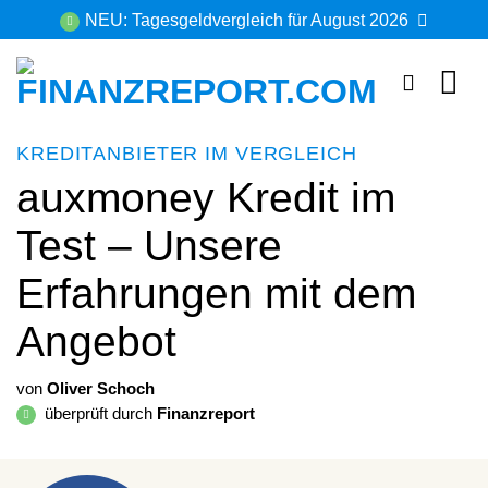
Zum
NEU: Tagesgeldvergleich für August 2026
Inhalt
springen
KREDITANBIETER IM VERGLEICH
auxmoney Kredit im
Test – Unsere
Erfahrungen mit dem
Angebot
von
Oliver Schoch
überprüft durch
Finanzreport