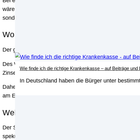
Bei einem Fremdwährungsdarlehen handelt es sich um 
wären Kredite in US-Dollar, Schweizer Franken oder de
sondern müssen auch die monatliche Rate und die Zin
Wo liegt der Unterschied zwischen e
Der große Unterschied zwischen den beiden Darlehensa
Des Weiteren handelt es sich bei Fremdwährungsdarl
Wie finde ich die richtige Krankenkasse – auf Beiträge und
Zinsen bezahlen. Die eigentliche Schuld wird erst am E
In Deutschland haben die Bürger unter bestimmt
Daher ist in diesem Fall von vielen Banken eine zusät
am Ende auch stemmen können.
Welche Vor- und Nachteile hat ein Fr
Der Sinn hinter einem Fremdwährungsdarlehen ist, eine
spekulieren. Innerhalb der EU dürfte es hierbei nur se