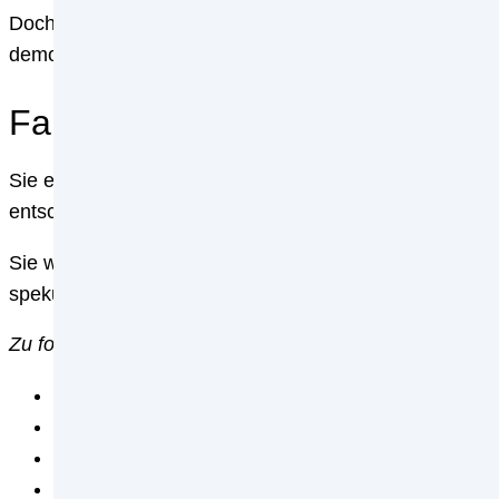
Doch wie hätte ein Fremdwährungsdarlehen in der Verg
demonstrieren.
Fall 1: Sie profitieren vom F
Sie entschließen sich im Jahr 2011 dazu, für den Kau
entscheiden Sie sich, das Darlehen in der Türkei zu be
Sie wollen also ein Fremdwährungsdarlehen in Lira au
spekulieren allerdings auf einen Gewinn durch einen 
Zu folgenden Daten erhalten Sie aufgrund Ihrer makell
Euro/Lira-Kurs: 1 Euro = 2,30 Lira
Darlehenssumme: 690.000 Lira (300.000 Euro)
Zinsen: 7,5 Prozent pro Jahr (monatliche Rate 4.3
endfälliges Darlehen