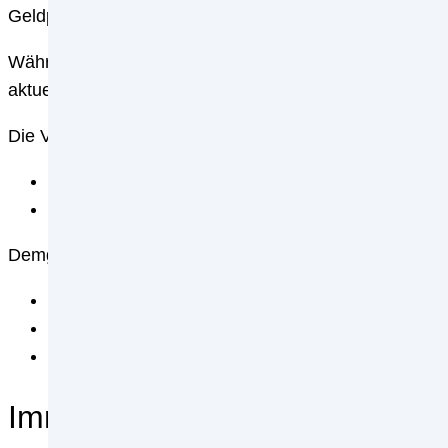
Geldpolitik der Europäischen Zentralbank abhängig sin
Während der Niedrigzinsphase waren die Zinsen in D
aktuellen Anstieg der Zinsen könnte sich ein Blick ins
Die Vorteile bzw. die Chancen, die durch ein Fremdwäh
oftmals niedrigerer Zinssatz
Möglichkeit hohe Gewinne zu erzielen durch Wäh
Demgegenüber gibt es folgende Nachteile:
hohes Risiko durch Wertsteigerung der Fremdwä
oft endfälliges Darlehen mit langen Laufzeiten (d
weniger Angebote und damit weniger Flexibilität
Immobilie mit Fremdwährungsda