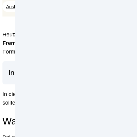
Auslandskredit
Fremdwährung
Fremdwährungdarlehe
Heutzutage gibt es immer mehr Möglichkeiten, um ein
Fremdwährungsdarlehen
. So verlockend diese Metho
Form der Immobilienfinanzierung auch eine
Chance
.
Inhaltsverzeichnis
In diesem Artikel erklären wir Ihnen, worauf es bei 
sollten.
Was ist ein Fremdwährungsda