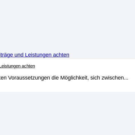
einen Kredit, den Sie in einer fremden Währung aufne
r türkischen Lira ein Fremdwährungsdarlehen. Sie erhal
sen in der fremden Währung begleichen.
inem Fremdwährungsdarlehen und einem
rten ist die Währung, in der Sie den Kreditbetrag erha
ehen oftmals um
endfällige Darlehen
. Das bedeutet, das
 Leistungen achten
nde der Laufzeit auf einen Schlag beglichen.
en Voraussetzungen die Möglichkeit, sich zwischen...
zliche Versicherung vorgesehen (zum Beispiel Kapitalleb
emdwährungsdarlehen?
 Finanzierung zu niedrigeren Zinsen zu erhalten oder a
hr schwierig sein, niedrigere Zinsen zu erhalten, da die