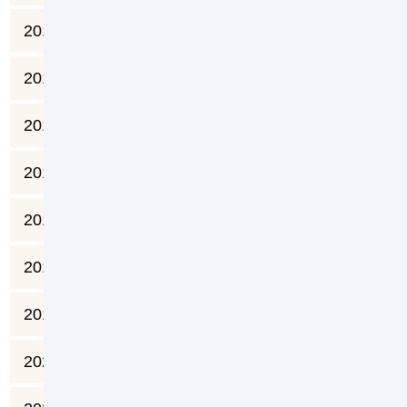
2013
51.750
2,96
17.483
690
2014
51.750
2,83
18.286
690
2015
51.750
3,18
16.273
690
2016
51.750
3,71
13.948
690
2017
51.750
4,55
11.373
690
2018
51.750
6,06
8.539
690
2019
51.750
6,68
7.747
690
2020
51.750
9,11
5.680
690