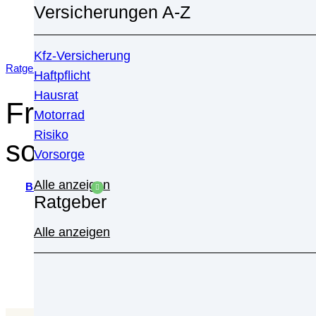
Versicherungen A-Z
Kfz-Versicherung
Ratgeber
Haftpflicht
Hausrat
Fremdwährungsdarlehen 
Motorrad
Risiko
sollten Sie achten
Vorsorge
Alle anzeigen
von
Burak Aras
überprüft durch
Finanzreport
Ratgeber
Alle anzeigen