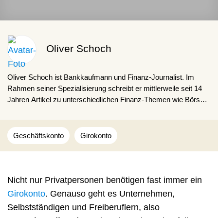
Oliver Schoch
Oliver Schoch ist Bankkaufmann und Finanz-Journalist. Im
Rahmen seiner Spezialisierung schreibt er mittlerweile seit 14
Jahren Artikel zu unterschiedlichen Finanz-Themen wie Börse,
Versicherungen, Finanzierungen oder Geldanlage. Dabei gibt
Oliver Schoch Lesenden gerne Ratschläge für den Finanz-Alltag
und zeigt, wie interessant und alltäglich das Thema Finanzen in
Geschäftskonto
Girokonto
der Praxis ist.
Nicht nur Privatpersonen benötigen fast immer ein
Girokonto
. Genauso geht es Unternehmen,
Selbstständigen und Freiberuflern, also