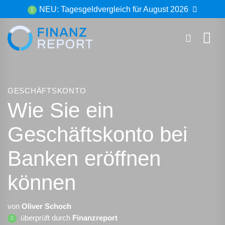
Zum
NEU: Tagesgeldvergleich für August 2026
Inhalt
springen
GESCHÄFTSKONTO
Wie Sie ein
Geschäftskonto bei
Banken eröffnen
können
von
Oliver Schoch
überprüft durch
Finanzreport