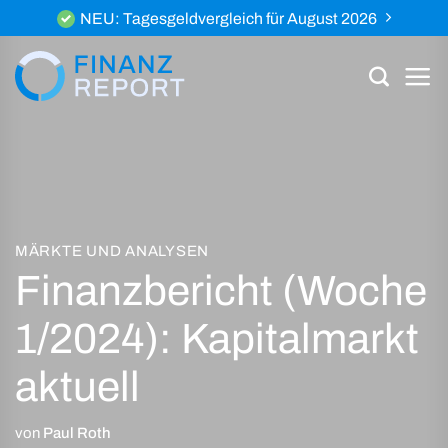
Zum
NEU: Tagesgeldvergleich für August 2026
Inhalt
springen
MÄRKTE UND ANALYSEN
Finanzbericht (Woche
1/2024): Kapitalmarkt
aktuell
von
Paul Roth