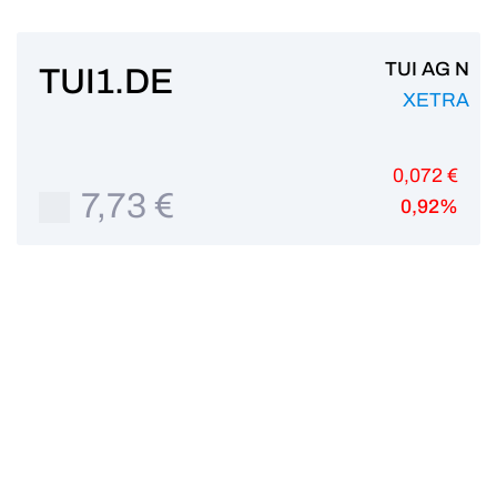
TUI AG N
TUI1.DE
XETRA
0,072 €
7,73 €
0,92%