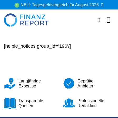
Zum
NEU: Tagesgeldvergleich für August 2026
Inhalt
springen
[helpie_notices group_id=’196’/]
Langjährige
Geprüfte
Expertise
Anbieter
Transparente
Professionelle
Quellen
Redaktion